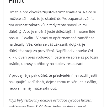
Hmat
Hmat je pro člověka
“ujišťovacím” smyslem
. Na co si
můžete sáhnout, to je skutečné. Pro zapamatování a
tím věrnost zákazníků je tedy tento smysl velmi
důležitý. A co je možná ještě důležitější: hmatem lidé
posuzují kvalitu. V praxi to opět znamená zaměřit se
na detaily. Vše, čeho se váš zákazník dotýká, je
důležité a stojí za prověření. Například v hotelu: Od
klik u dveří přes vodovodní baterii ve sprše až po ložní
prádlo, ubrusy a příbory na stole v restauraci.
V prodejně je pak
důležité předvádění
. Je rozdíl, jestli
nakupující uvidí zboží, dejme tomu mixér, jen z dálky,
nebo si na něj může sáhnout.
Když byly testovány dálkové ovladače výrobce luxusní
elektroniky Bang & Olufsen, jeden ze dvou vzorků