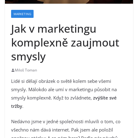
MARKETING
Jak v marketingu
komplexně zaujmout
smysly
Miloš Toman
Lidé si dělají obrázek o světě kolem sebe všemi
smysly. Málokdo ale umí v marketingu působit na
smysly komplexně. Když to zvládnete,
zvýšíte své
tržby
.
Nedávno jsme v jedné společnosti mluvili o tom, co
všechno nám dává internet. Pak jsem ale položil
opačnou otázku: A co nám bere? Padlo pár návrhů,