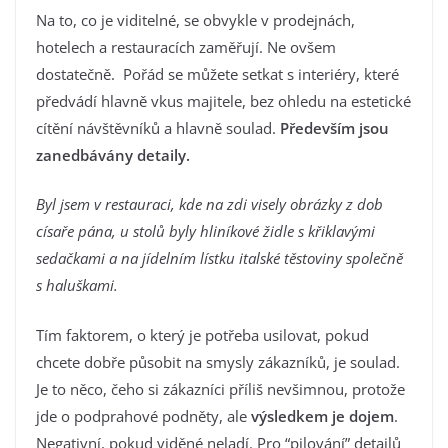
Na to, co je viditelné, se obvykle v prodejnách,
hotelech a restauracích zaměřují. Ne ovšem
dostatečně. Pořád se můžete setkat s interiéry, které
předvádí hlavně vkus majitele, bez ohledu na estetické
cítění návštěvníků a hlavně soulad.
Především jsou
zanedbávány detaily.
Byl jsem v restauraci, kde na zdi visely obrázky z dob
císaře pána, u stolů byly hliníkové židle s křiklavými
sedačkami a na jídelním lístku italské těstoviny společně
s haluškami.
Tím faktorem, o který je potřeba usilovat, pokud
chcete dobře působit na smysly zákazníků, je soulad.
Je to něco, čeho si zákazníci příliš nevšimnou, protože
jde o podprahové podněty, ale
výsledkem je dojem
.
Negativní, pokud viděné neladí. Pro “pilování” detailů