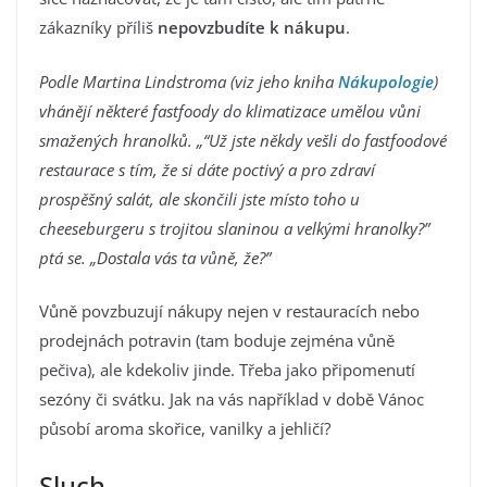
zákazníky příliš
nepovzbudíte k nákupu
.
Podle Martina Lindstroma (viz jeho kniha
Nákupologie
)
vhánějí některé fastfoody do klimatizace umělou vůni
smažených hranolků. „“Už jste někdy vešli do fastfoodové
restaurace s tím, že si dáte poctivý a pro zdraví
prospěšný salát, ale skončili jste místo toho u
cheeseburgeru s trojitou slaninou a velkými hranolky?”
ptá se. „Dostala vás ta vůně, že?”
Vůně povzbuzují nákupy nejen v restauracích nebo
prodejnách potravin (tam boduje zejména vůně
pečiva), ale kdekoliv jinde. Třeba jako připomenutí
sezóny či svátku. Jak na vás například v době Vánoc
působí aroma skořice, vanilky a jehličí?
Sluch