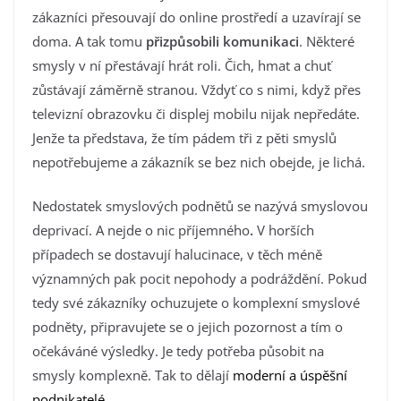
zákazníci přesouvají do online prostředí a uzavírají se
doma. A tak tomu
přizpůsobili komunikaci
. Některé
smysly v ní přestávají hrát roli. Čich, hmat a chuť
zůstávají záměrně stranou. Vždyť co s nimi, když přes
televizní obrazovku či displej mobilu nijak nepředáte.
Jenže ta představa, že tím pádem tři z pěti smyslů
nepotřebujeme a zákazník se bez nich obejde, je lichá.
Nedostatek smyslových podnětů se nazývá smyslovou
deprivací. A nejde o nic příjemného
.
V horších
případech se dostavují halucinace, v těch méně
významných pak pocit nepohody a podráždění. Pokud
tedy své zákazníky ochuzujete o komplexní smyslové
podněty, připravujete se o jejich pozornost a tím o
očekáváné výsledky. Je tedy potřeba působit na
smysly komplexně. Tak to dělají
moderní a úspěšní
podnikatelé
.