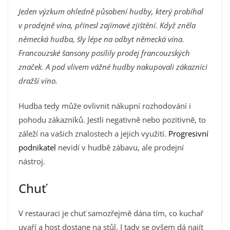
Jeden výzkum ohledně působení hudby, který probíhal
v prodejně vína, přinesl zajímavé zjištění. Když zněla
německá hudba, šly lépe na odbyt německá vína.
Francouzské šansony posílily prodej francouzských
značek. A pod vlivem vážné hudby nakupovali zákazníci
dražší víno.
Hudba tedy může ovlivnit nákupní rozhodování i
pohodu zákazníků. Jestli negativně nebo pozitivně, to
záleží na vašich znalostech a jejich využití.
Progresivní
podnikatel
nevidí v hudbě zábavu, ale prodejní
nástroj.
Chuť
V restauraci je chuť samozřejmě dána tím, co kuchař
uvaří a host dostane na stůl. I tady se ovšem dá najít