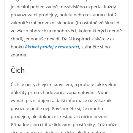
je ideální pohled zvenčí, nezávislého experta. Každý
provozovatel prodejny, hotelu nebo restaurace totiž
zákonitě trpí provozní slepotou (to ostatně většina lidí
ve všech oborech) a mnoho věcí, kolem kterých denně
chodí, jednoduše nevidí. Další inspiraci získáte v e-
booku
Aktivní prodej v restauraci
, stáhněte si ho
zdarma.
Čich
Čich je nejrychlejším smyslem, a proto je také velmi
důležitý pro rozhodování a zapamatování. Vůně
vytváří první dojem a další informace už zákazník
posuzuje podle něj. Povšimněte si, že mnoho
prodejen, ale dokonce i restaurací ničím nevoní.
Případně jsou cítit úklidovými prostředky. Což může
sice naznačovat, že je tam čisto, ale tím patrně