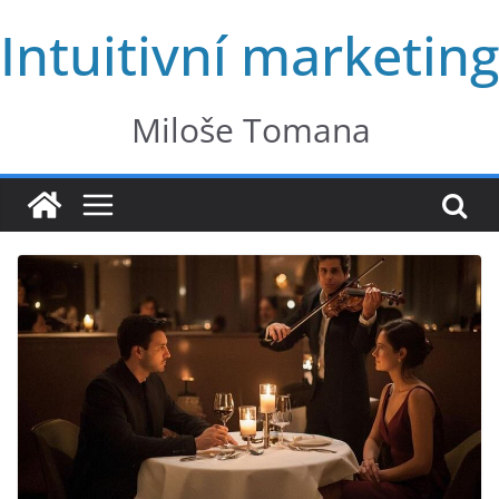
Přeskočit
Intuitivní marketing
na
obsah
Miloše Tomana