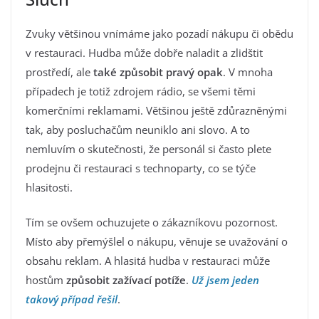
Zvuky většinou vnímáme jako pozadí nákupu či obědu
v restauraci. Hudba může dobře naladit a zlidštit
prostředí, ale
také způsobit pravý opak
. V mnoha
případech je totiž zdrojem rádio, se všemi těmi
komerčními reklamami. Většinou ještě zdůrazněnými
tak, aby posluchačům neuniklo ani slovo. A to
nemluvím o skutečnosti, že personál si často plete
prodejnu či restauraci s technoparty, co se týče
hlasitosti.
Tím se ovšem ochuzujete o zákazníkovu pozornost.
Místo aby přemýšlel o nákupu, věnuje se uvažování o
obsahu reklam. A hlasitá hudba v restauraci může
hostům
způsobit zažívací potíže
.
Už jsem jeden
takový přípa
d
řešil
.