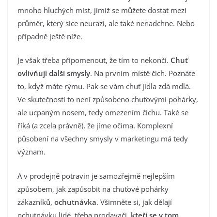
mnoho hluchých míst, jimiž se můžete dostat mezi
průměr, který sice neurazí, ale také nenadchne. Nebo
případně ještě níže.
Je však třeba připomenout, že tím to nekončí.
Chuť
ovlivňují další smysly
. Na prvním místě čich. Poznáte
to, když máte rýmu. Pak se vám chuť jídla zdá mdlá.
Ve skutečnosti to není způsobeno chuťovými pohárky,
ale ucpaným nosem, tedy omezením čichu. Také se
říká (a zcela právně), že jíme očima. Komplexní
působení na všechny smysly v marketingu má tedy
význam.
A v prodejně potravin je samozřejmě nejlepším
způsobem, jak zapůsobit na chuťové pohárky
zákazníků,
ochutnávka
. Všimněte si, jak dělají
ochutnávku lidé, třeba prodavači,
kteří se v tom