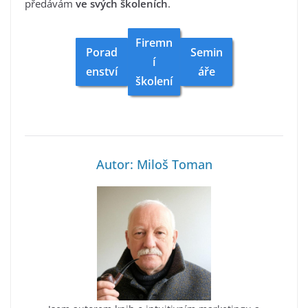
předávám
ve svých školeních
.
Firemn
Porad
Semin
í
enství
áře
školení
Autor: Miloš Toman