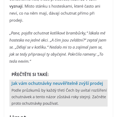
vyznají
. Místo stánku s hosteskami, které často ani
neví, co na něm mají, dávají ochutnat přímo při
prodeji.
„Pane, pojďte ochutnat kotlíkové brambůrky,“ lákala mě
hosteska na jedné akci. „A čím jsou zvláštní?“ zeptal jsem
se. „Dělají se v kotlíku.“ Nedalo mi to a zajímal jsem se,
jak se tedy připravují ty obyčejné. Pokrčila rameny: „To
teda nevím.“
PŘEČTĚTE SI TAKÉ:
Jak vám ochutnávky neuvěřitelně zvýší prodej
Podle průzkumů by každý třetí Čech by uvítal rozšíření
ochutnávek a tento názor zůstává roky stejný. Začněte
proto ochutnávky používat.