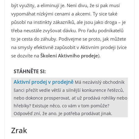
být využity, a eliminují je. Není divu, že si pak musí
vypomáhat nízkými cenami a akcemi. Ty sice také
působí na instinkty zákazníků, ale jsou jako droga – je
třeba neustále zvyšovat dávku. Pro řadu podnikatelů
to je cesta do záhuby. Podívejme se proto, jak můžete
na smysly efektivně zapůsobit v Aktivním prodeji (více
se dozvíte na
Školení Aktivního prodeje
).
STÁHNĚTE SI:
Aktivní prodej v prodejně
Má nezávislý obchodník
šanci přežít vedle větší a silnější konkurence řetězců,
nebo dokonce prosperovat, ať už prodává rohlíky nebo
hřebíky? Existuje něco, co vám v tom pomůže?
Odpověď zní, že ano. Je potřeba prodávat jinak.
Zrak