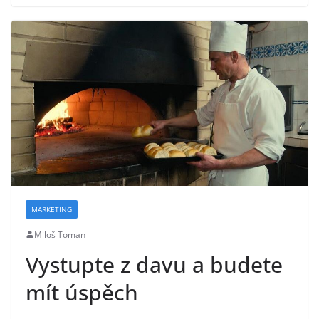
MARKETING
Miloš Toman
Vystupte z davu a budete
mít úspěch