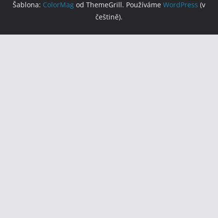
Šablona:
ColorMag
od ThemeGrill. Používáme
WordPress
(v
češtině).