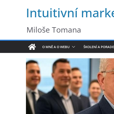
Přeskočit
Intuitivní mark
na
obsah
Miloše Tomana
O MNĚ A O WEBU
ŠKOLENÍ A PORADE