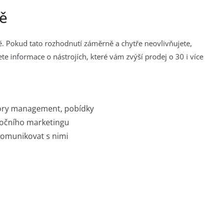
ně
. Pokud tato rozhodnutí záměrně a chytře neovlivňujete,
ete informace o nástrojích, které vám zvýší prodej o 30 i více
egory management, pobídky
emočního marketingu
 komunikovat s nimi