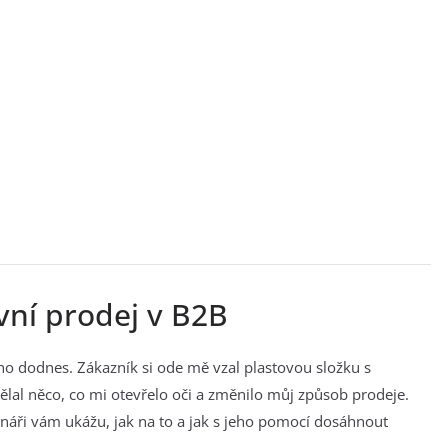
vní prodej v B2B
 ho dodnes. Zákazník si ode mě vzal plastovou složku s
lal něco, co mi otevřelo oči a změnilo můj způsob prodeje.
náři vám ukážu, jak na to a jak s jeho pomocí dosáhnout