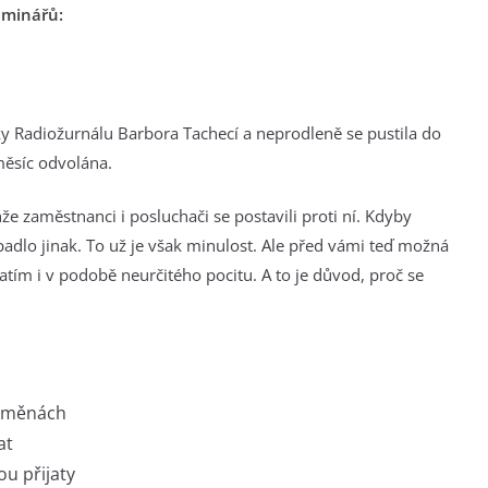
seminářů:
ky Radiožurnálu Barbora Tachecí a neprodleně se pustila do
měsíc odvolána.
že zaměstnanci i posluchači se postavili proti ní. Kdyby
dlo jinak. To už je však minulost. Ale před vámi teď možná
atím i v podobě neurčitého pocitu. A to je důvod, proč se
 změnách
at
ou přijaty