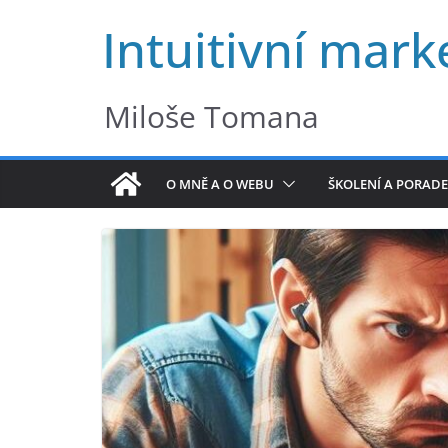
Přeskočit
Intuitivní mark
na
obsah
Miloše Tomana
O MNĚ A O WEBU
ŠKOLENÍ A PORADE