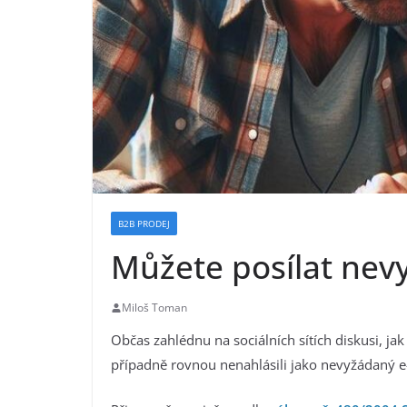
B2B PRODEJ
Můžete posílat nev
Miloš Toman
Občas zahlédnu na sociálních sítích diskusi, ja
případně rovnou nenahlásili jako nevyžádaný e-