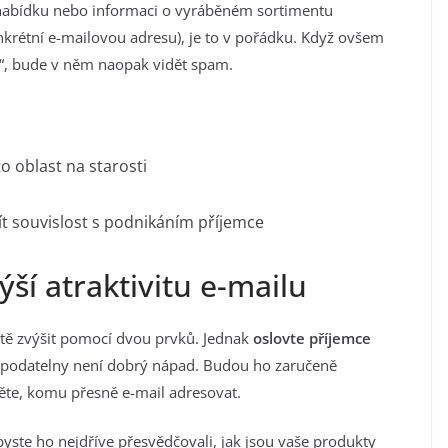
e nabídku nebo informaci o vyráběném sortimentu
krétní e-mailovou adresu), je to v pořádku. Když ovšem
nt“, bude v něm naopak vidět spam.
o oblast na starosti
 souvislost s podnikáním příjemce
ýší atraktivitu e-mailu
ště zvýšit pomocí dvou prvků. Jednak
oslovte příjemce
il podatelny není dobrý nápad. Budou ho zaručeně
stěte, komu přesně e-mail adresovat.
byste ho nejdříve přesvědčovali, jak jsou vaše produkty