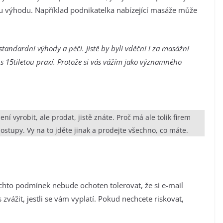
kou výhodu. Například podnikatelka nabízející masáže může
andardní výhody a péči. Jistě by byli vděční i za masážní
 s 15tiletou praxí. Protože si vás vážím jako významného
ní vyrobit, ale prodat, jistě znáte. Proč má ale tolik firem
postupy. Vy na to jděte jinak a prodejte všechno, co máte.
chto podmínek nebude ochoten tolerovat, že si e-mail
 zvážit, jestli se vám vyplatí. Pokud nechcete riskovat,