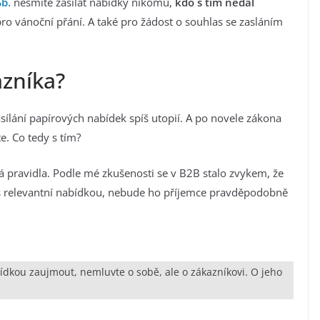
b.
nesmíte zasílat nabídky nikomu,
kdo s tím nedal
ba pro vánoční přání. A také pro žádost o souhlas se zasláním
azníka?
ílání papírových nabídek spíš utopií. A po novele zákona
. Co tedy s tím?
ká pravidla. Podle mé zkušenosti se v B2B stalo zvykem, že
 s relevantní nabídkou, nebude ho příjemce pravděpodobně
ídkou zaujmout, nemluvte o sobě, ale o zákazníkovi. O jeho