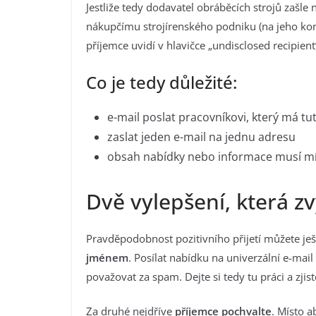
Jestliže tedy dodavatel obráběcích strojů zašl
nákupčímu strojírenského podniku (na jeho kon
příjemce uvidí v hlavičce „undisclosed recipie
Co je tedy důležité:
e-mail poslat pracovníkovi, který má tut
zaslat jeden e-mail na jednu adresu
obsah nabídky nebo informace musí mít
Dvě vylepšení, která zv
Pravděpodobnost pozitivního přijetí můžete je
jménem
. Posílat nabídku na univerzální e-ma
považovat za spam. Dejte si tedy tu práci a zji
Za druhé nejdříve
příjemce pochvalte
. Místo a