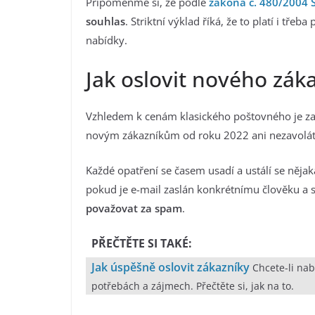
Připomeňme si, že podle
zákona č. 480/2004 S
souhlas
. Striktní výklad říká, že to platí i tře
nabídky.
Jak oslovit nového zák
Vzhledem k cenám klasického poštovného je zas
novým zákazníkům od roku 2022 ani nezavoláte
Každé opatření se časem usadí a ustálí se něja
pokud je e-mail zaslán konkrétnímu člověku a
považovat za spam
.
PŘEČTĚTE SI TAKÉ:
Jak úspěšně oslovit zákazníky
Chcete-li nab
potřebách a zájmech. Přečtěte si, jak na to.