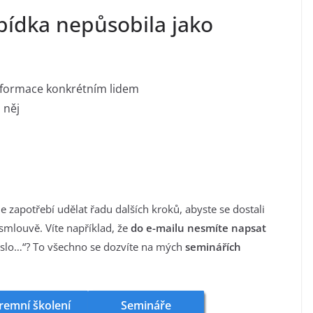
bídka nepůsobila jako
informace konkrétním lidem
 něj
e zapotřebí udělat řadu dalších kroků, abyste se dostali
mlouvě. Víte například, že
do e-mailu nesmíte napsat
číslo…“? To všechno se dozvíte na mých
seminářích
remní školení
Semináře