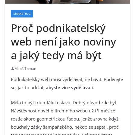
MARKETING
Proč podnikatelský
web není jako noviny
a jaký tedy má být
Miloš Toman
Podnikatelský web musí vydělávat, ne bavit. Podívejte
se, jak to udělat,
abyste více vydělávali
.
Měla to být triumfální oslava. Dobrý důvod zde byl.
Návštěvnost nového firemního webu už tři měsíce
rostla skoro geometrickou řadou. Jenže zrovna když
bouchaly zátky šampaňského, někdo se zeptal, proč
tedy z webu nechodí objednávky. Nakonec jim to