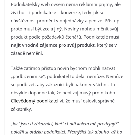
Podnikatelský web ovšem nemá reklamní příjmy, ale
živí ho – i podnikatele – konverze, tedy jak se
návštěvnost promění v objednávky a peníze. Přístup
proto musí být zcela jiný. Noviny mohou měnit svůj
produkt podle požadavků čtenářů. Podnikatelé musí
najít vhodné zájemce pro svůj produkt
, který se v
zásadě nemění.
Takže zatímco přístup novin bychom mohli nazvat
„podbízením se“, podnikatel to dělat nemůže. Nemůže
se podbízet, aby zákazníci byli nakonec všichni. To
obvykle dopadne tak, že není zajímavý pro nikoho.
Cílevědomý podnikatel
ví, že musí oslovit správné
zákazníky.
„Jací jsou ti zákazníci, kteří chodí kolem mé prodejny?“
položil si otázku podnikatel. Přemýšlel tak dlouho, až ho