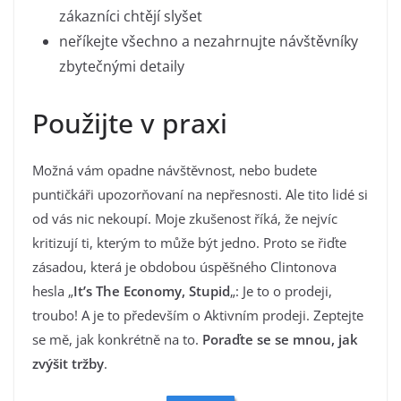
zákazníci chtějí slyšet
neříkejte všechno a nezahrnujte návštěvníky
zbytečnými detaily
Použijte v praxi
Možná vám opadne návštěvnost, nebo budete
puntičkáři upozorňovaní na nepřesnosti. Ale tito lidé si
od vás nic nekoupí. Moje zkušenost říká, že nejvíc
kritizují ti, kterým to může být jedno. Proto se řiďte
zásadou, která je obdobou úspěšného Clintonova
hesla „
It’s The Economy, Stupid
„: Je to o prodeji,
troubo! A je to především o Aktivním prodeji. Zeptejte
se mě, jak konkrétně na to.
Poraďte se se mnou, jak
zvýšit tržby
.