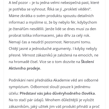
A teď pozor – je tu jedna velmi nebezpečná past, které
je potřeba se vyhnout. Říká se jí „prokletí vědění“.
Máme zkrátka o svém produktu spoustu detailních
informací a myslíme si, že by nebylo fér, kdybychom
je čtenářům nesdělili. Jenže lidé se dnes musí za den
probrat tolika informacemi, jako dřív za celý rok.
Nemají čas a neudrží pozornost. Nerozumí tomu.
Chtějí jasné a jednoduché argumenty. I kdyby nebyly
přesné. Věrnost zákazníků je založená na emocích, ne
na hromadě čísel. Více se o tom dozvíte na
Školení
Aktivního prodeje
.
Podnikání není přednáška Akademie věd ani odborné
sympózium. Odbornost slouží pouze k jedinému
účelu:
Představí vás jako důvěryhodného člověka
.
Na to stačí pár údajů. Mnohem důležitější je vyložit
zákazníkům, jaký užitek jim váš produkt přináší a proč