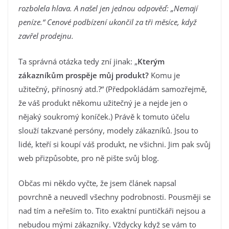
rozbolela hlava. A našel jen jednou odpověď: „Nemají
peníze.“ Cenové podbízení ukončil za tři měsíce, když
zavřel prodejnu.
Ta správná otázka tedy zní jinak: „
Kterým
zákazníkům prospěje můj produkt?
Komu je
užitečný, přínosný atd.?“ (Předpokládám samozřejmě,
že váš produkt někomu užitečný je a nejde jen o
nějaký soukromý koníček.) Právě k tomuto účelu
slouží takzvané persóny, modely zákazníků. Jsou to
lidé, kteří si koupí váš produkt, ne všichni. Jim pak svůj
web přizpůsobte, pro ně pište svůj blog.
Občas mi někdo vyčte, že jsem článek napsal
povrchně a neuvedl všechny podrobnosti. Pousměji se
nad tím a neřeším to. Tito exaktní puntičkáři nejsou a
nebudou mými zákazníky. Vždycky když se vám to