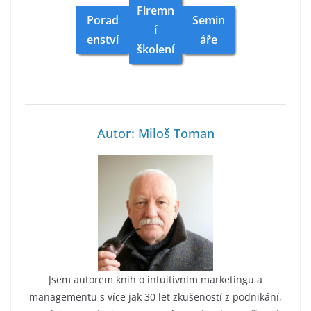
Firemn
Porad
Semin
í
enství
áře
školení
Autor: Miloš Toman
Jsem autorem knih o intuitivním marketingu a
managementu s více jak 30 let zkušeností z podnikání,