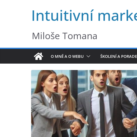
Přeskočit
Intuitivní mark
na
obsah
Miloše Tomana
O MNĚ A O WEBU
ŠKOLENÍ A PORADE