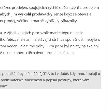
t řetězec prodejen, spojujících rychlé občerstvení s prodejem
, abych jim vyškolil prodavačky
. Jenže když se otevřela
ní prodej, většinou marně vyhlížely zákazníky.
. A zjistil, že jejich pracovník marketingu nejenže
ho řetězce, ale ani na stávající stránce společnosti nebylo o
om vedení, ale ti mě odbyli. Prý jsem byl najatý na školení
 A tak nakonec u těch dvou prodejen zůstalo.
 podnikání bylo úspěšnější? A to i v době, kdy mnozí bojují o
té podnikatelské zkušenosti a popsal postupy, která vám
dkům.