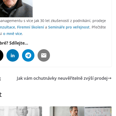
anagementu s více jak 30 let zkušeností z podnikání, prodeje
nzultace
,
Firemní školení
a
Semináře pro veřejnost
. Přečtěte
si
o mně více
.
bré? Sdílejte…
g
Jak vám ochutnávky neuvěřitelně zvýší prodej
t