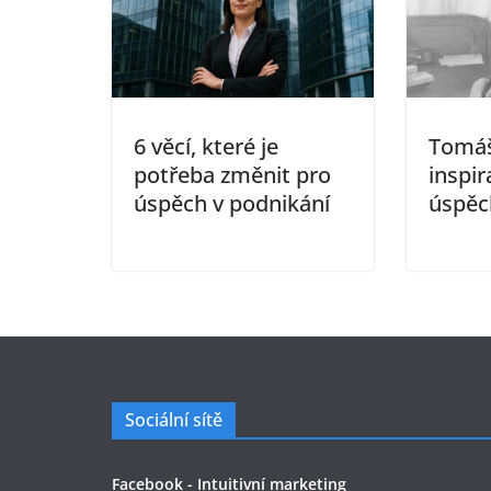
6 věcí, které je
Tomáš
potřeba změnit pro
inspir
úspěch v podnikání
úspěc
Sociální sítě
Facebook - Intuitivní marketing