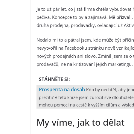
Je to už pár let, co jistá firma chtěla vybudova
pečiva. Koncepce to byla zajímavá. Mě
přizvali
druhá prodejna, prodavačky, ovládající už Aktiv
Nedalo mi to a pátral jsem, kde může být příčina
nevytvořil na Facebooku stránku nově vznikající
nových prodejnách ani slovo. Zmínil jsem se o t
prodavačů, ne na kritizování jejich marketingu.
STÁHNĚTE SI:
Prosperita na dosah
Kdo by nechtěl, aby jeho
přežití? V této knize jsem zúročil své dlouhole
mohou pomoci na cestě k vyšším cílům a výsle
My víme, jak to dělat