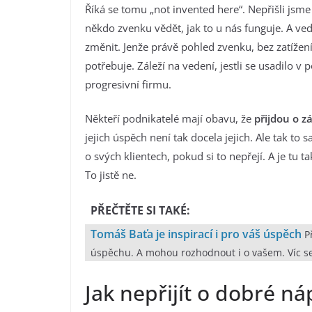
Říká se tomu „not invented here“. Nepřišli jsm
někdo zvenku vědět, jak to u nás funguje. A vede
změnit. Jenže právě pohled zvenku, bez zatížen
potřebuje. Záleží na vedení, jestli se usadilo v
progresivní firmu.
Někteří podnikatelé mají obavu, že
přijdou o z
jejich úspěch není tak docela jejich. Ale tak 
o svých klientech, pokud si to nepřejí. A je tu
To jistě ne.
PŘEČTĚTE SI TAKÉ:
Tomáš Baťa je inspirací i pro váš úspěch
Př
úspěchu. A mohou rozhodnout i o vašem. Víc se
Jak nepřijít o dobré n