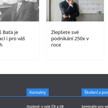
 Baťa je
Zlepšete své
ací i pro váš
podnikání 250x v
h
roce
Kontakty
Školení a po
Osobně: v celé ČR a SR
Semináře pro ve