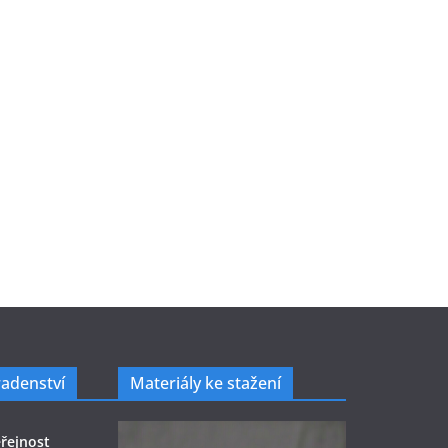
radenství
Materiály ke stažení
řejnost