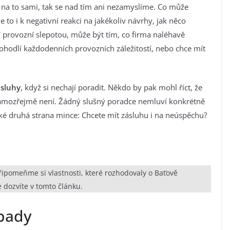
e na to sami, tak se nad tím ani nezamyslíme. Co může
 to i k negativní reakci na jakékoliv návrhy, jak něco
í provozní slepotou, může být tím, co firma naléhavě
 pohodlí každodenních provozních záležitostí, nebo chce mít
ásluhy
, když si nechají poradit. Někdo by pak mohl říct, že
to samozřejmě není. Žádný slušný poradce nemluví konkrétně
 také druhá strana mince: Chcete mít zásluhu i na neúspěchu?
ipomeňme si vlastnosti, které rozhodovaly o Baťově
 dozvíte v tomto článku.
ápady