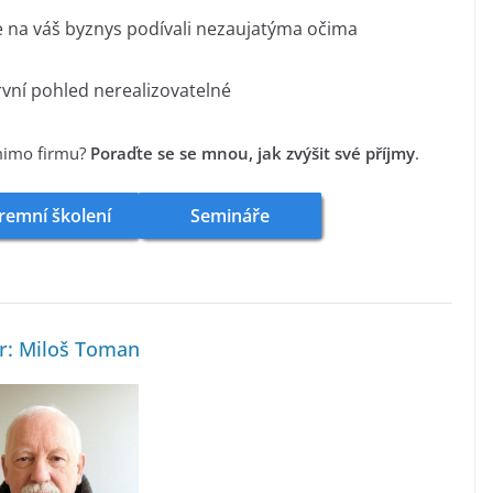
e na váš byznys podívali nezaujatýma očima
rvní pohled nerealizovatelné
 mimo firmu?
Poraďte se se mnou, jak zvýšit své příjmy
.
remní školení
Semináře
r: Miloš Toman